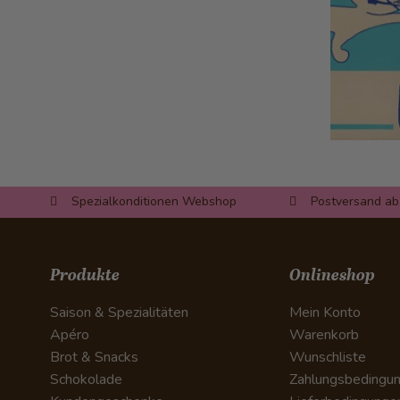
Spezialkonditionen Webshop
Postversand ab
Produkte
Onlineshop
Saison & Spezialitäten
Mein Konto
Apéro
Warenkorb
Brot & Snacks
Wunschliste
Schokolade
Zahlungsbedingu