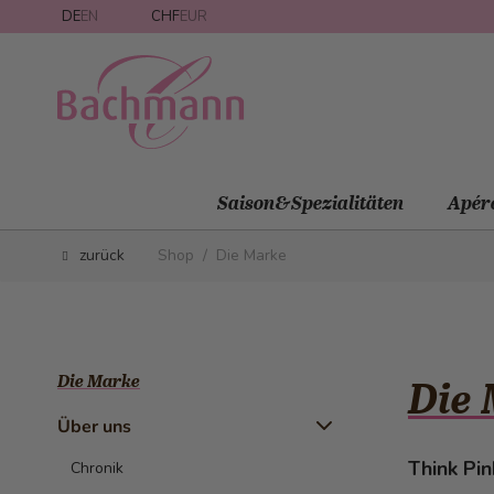
Direkt zum Inhalt
DE
EN
CHF
EUR
Saison&Spezialitäten
Apér
zurück
Shop
/
Die Marke
Die Marke
Die
Über uns
Think Pin
Chronik