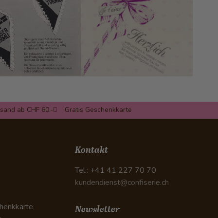
rsand ab CHF 60.-
Gratis Geschenkkarte
n
Kontakt
Tel.: +41 41 227 70 70
kundendienst@confiserie.ch
henkkarte
Newsletter