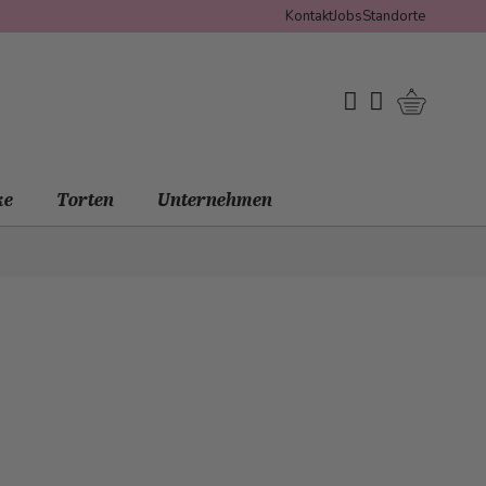
Kontakt
Jobs
Standorte
Warenko
My Wishlist
Mein Konto
ke
Torten
Unternehmen