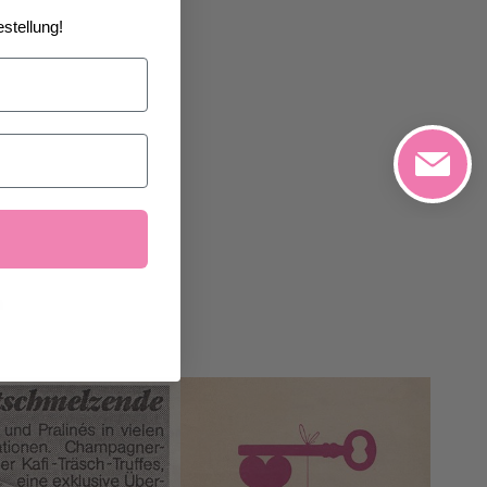
stellung!
n