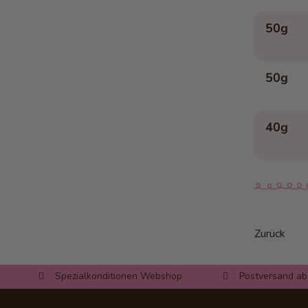
Pikante Gulaschsuppe
50g
Safranreis mit Gemüse
Avocado-Bruschetta mit
Lachsrose
50g
Bunter Wintersalat
Lachs mit Bohnensalat
40g
Lauch-Täschli mit
Schinkenwürfeli
Pizza Calzone
Quinoa-Thon-Salat
Chili-Geisskäse auf Salatbeet
Curry-Bananen-Suppe
Zurück
Triangel-Apéro-Chüechli
Ei im pikanten Gemüsebeet
Spezialkonditionen Webshop
Postversand ab
Spicy Bohnen-Dip
Dorsch im Rohschinkenmantel