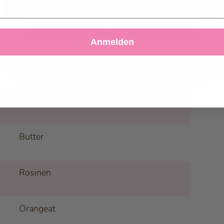
Eindrüc
einem S
Akzeptieren
Salz
Backpap
Anmelden
Ablehnen
Einstellungen anpassen
der unt
heissen 
Rum-Aroma
bestrei
Zitronensaft
Butter
Rosinen
Orangeat