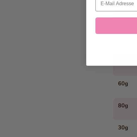
Apfelrosen
Panettone-Dessert im Glas
Toast mit Schokoladefüllung
Aprikose im Hefesüssteig
Marroni-Parfait mit Zwetschgen
Es Öpfeli im Töpfli
Vanilleglace im Bananenbeet
3 TL
Rezepte Salzig
Paillasse Feige & Nuss
60g
Paillasse Fleisch & Senf
Paillasse Kresse & Zucchetti
80g
Butterzopf
Luzerner Chügeli-Pasteten
Grosis Hörnli-Auflauf
30g
Orangen-Randen-Salat