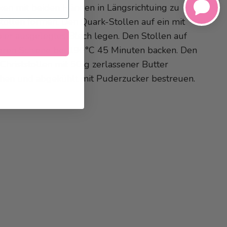
ken mit beiden Händen in Längsrichtuing zu
tollen formen. Den Quark-Stollen auf ein mit
ier ausgelegtes Blech legen. Den Stollen auf
eren Schiene bei 190°C 45 Minuten backen. Den
Christstollen mit 50 g zerlassener Butter
chen und abgekühlt mit Puderzucker bestreuen.