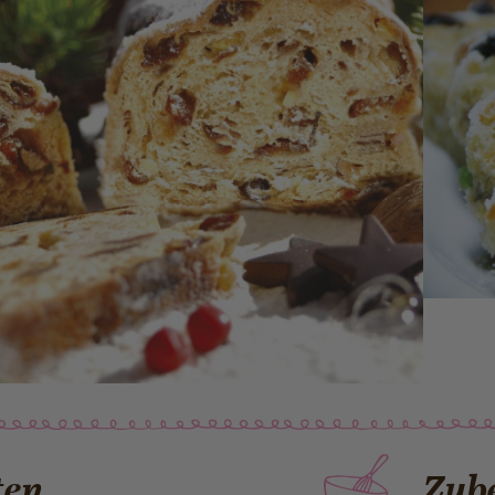
ten
Zube