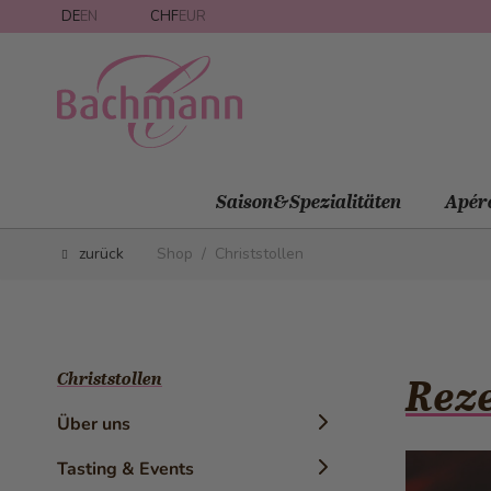
Direkt zum Inhalt
DE
EN
CHF
EUR
Saison&Spezialitäten
Apér
zurück
Shop
/
Christstollen
Christstollen
Reze
Über uns
Chronik
Tasting & Events