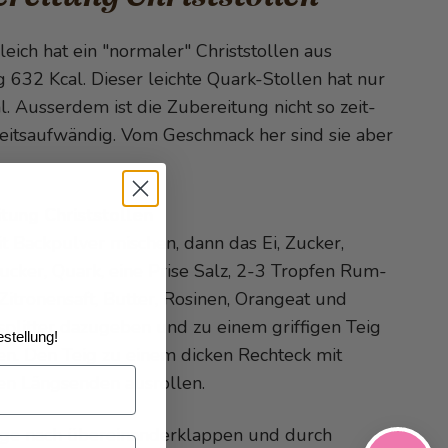
eich hat ein "normaler" Christstollen aus
g 632 Kcal. Dieser leichte Quark-Stollen hat nur
l. Ausserdem ist die Zubereitung nicht so zeit-
eitsaufwändig. Vom Geschmack her sind sie aber
tung Christstollen
t Backpulver mischen, dann das Ei, Zucker,
zucker, Quark, eine Prise Salz, 2-3 Tropfen Rum-
Zitronensaft, Butter, Rosinen, Orangeat und
plitter dazugeben und zu einem griffigen Teig
stellung!
en. Den Teig zu einem dicken Rechteck mit
en Längsenden ausrollen.
ge nach übereinanderklappen und durch