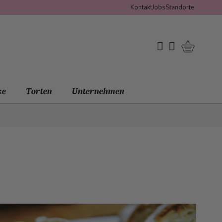
Kontakt
Jobs
Standorte
Warenko
My Wishlist
Mein Konto
ke
Torten
Unternehmen