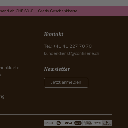
rsand ab CHF 60.-
Gratis Geschenkkarte
n
Kontakt
Tel.: +41 41 227 70 70
kundendienst@confiserie.ch
henkkarte
Newsletter
s
Jetzt anmelden
ung