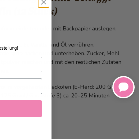
in (12 Stück)
inform einfetten oder mit Backpapier auslegen.
, Joghurt, Ei, Vanille und Öl verrühren.
stellung!
ade grob hacken und unterheben. Zucker, Mehl
kpulver mischen und mit den restlichen Zutaten
hen.
ins im vorgeheizten Backofen (E-Herd: 200 Grad /
 175 Grad / Gas: Stufe 3) ca. 20-25 Minuten