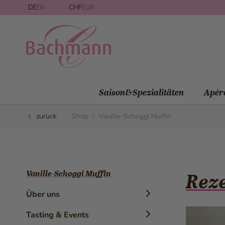
Direkt zum Inhalt
DE
EN
CHF
EUR
Saison&Spezialitäten
Apér
zurück
Shop
/
Vanille-Schoggi Muffin
Vanille-Schoggi Muffin
Reze
Über uns
Chronik
Tasting & Events