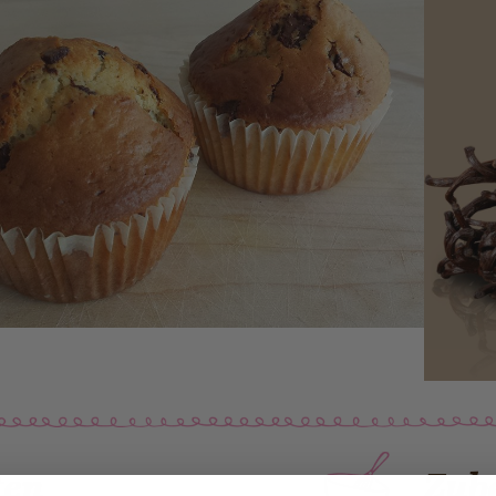
ten
Zube