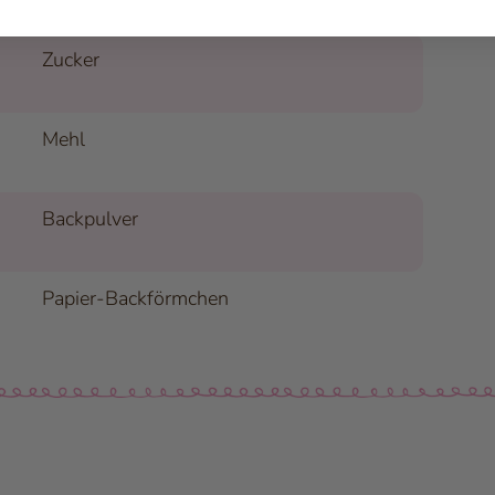
Zucker
Mehl
Backpulver
Papier-Backförmchen