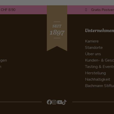
 CHF 8.90
Gratis Postve
SEIT
Unternehme
1897
Karriere
Standorte
Über uns
ngen
Kunden- & Gesc
n
Tasting & Event
Herstellung
Nachhaltigkeit
Bachmann Stift