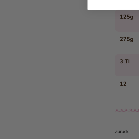
Apfelrosen
Panettone-Dessert im Glas
125g
Toast mit Schokoladefüllung
Aprikose im Hefesüssteig
275g
Marroni-Parfait mit Zwetschgen
Es Öpfeli im Töpfli
Vanilleglace im Bananenbeet
3 TL
Rezepte Salzig
Paillasse Feige & Nuss
12
Paillasse Fleisch & Senf
Paillasse Kresse & Zucchetti
Butterzopf
Luzerner Chügeli-Pasteten
Grosis Hörnli-Auflauf
Zurück
Orangen-Randen-Salat