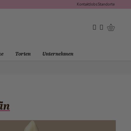
Kontakt
Jobs
Standorte
Warenko
My Wishlist
Mein Konto
ke
Torten
Unternehmen
in