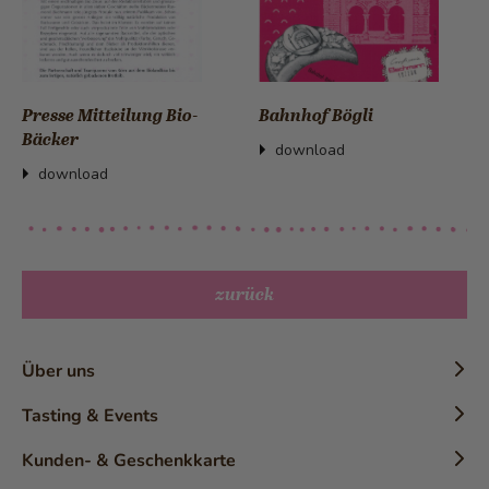
Presse Mitteilung Bio-
Bahnhof Bögli
Bäcker
download
download
zurück
Über uns
Chronik
Tasting & Events
Geschichte
Konditor-Workshops
Kunden- & Geschenkkarte
Die Marke
Tasting