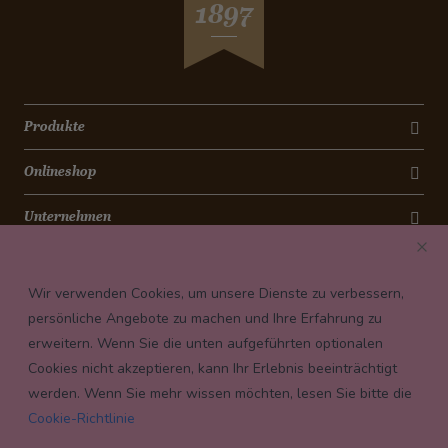
1897
Apfelauflauf
Pikante Gulaschsuppe
Wie entsteht ein Schoggihase ?
Cheesecake
Safranreis mit Gemüse
Bananen-Cookies
Avocado-Bruschetta mit Lachsrose
Torta Antica Roma
Bunter Wintersalat
Schokoladencrème
Produkte
Lachs mit Bohnensalat
Caramelköpfli
Lauch-Täschli mit Schinkenwürfeli
Onlineshop
Magenbrot
Pizza Calzone
Grittibänz
Quinoa-Thon-Salat
Unternehmen
Christstollen
Chili-Geisskäse auf Salatbeet
Kontakt
Spitzbuben
Curry-Bananen-Suppe
Wir verwenden Cookies, um unsere Dienste zu verbessern,
Mailänderli
Triangel-Apéro-Chüechli
Newsletter
persönliche Angebote zu machen und Ihre Erfahrung zu
Königskuchen
Ei im pikanten Gemüsebeet
erweitern. Wenn Sie die unten aufgeführten optionalen
Payment conditions
Schokolade-Rhabarber-Muffins
Spicy Bohnen-Dip
Cookies nicht akzeptieren, kann Ihr Erlebnis beeinträchtigt
Pfannkuchen mit Granatapfel
Dorsch im Rohschinkenmantel
werden. Wenn Sie mehr wissen möchten, lesen Sie bitte die
Apfelrosen
Cookie-Richtlinie
Grosis Brätchugeli an Morchelsauce
Panettone-Dessert im Glas