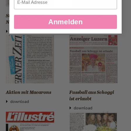
Stärkung mit dem
Versandtorten
Anmelden
Nussgipfeli
download
download
Aktion mit Macarons
Fussball aus Schoggi
ist erlaubt
download
download