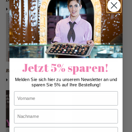
download
download
Jetzt 5% sparen!
Brot fürs ganze Jahr
Viel Handarbeit beim
Füürobigbrot
Melden Sie sich hier zu unserem Newsletter an und
download
sparen Sie 5% auf Ihre Bestellung!
download
Vorname
Nachname
Email