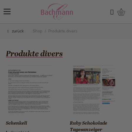
Direkt zum Inhalt
Ware
Suchen
zurück
Shop
/
Produkte divers
Produkte divers
Schenkeli
Ruby Schokolade
Tagesanzeiger