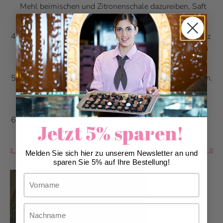
Mehl beimischen und Zitronenschale dazureiben, Saft
pressen und auch daruntermischen.
Eiweisse mit Salz steif schlagen. Zucker beigeben, kurz
weiterschlagen, unter die Eigelbmasse ziehen, auf den
Äpfeln verteilen.
Weitere 12 Minuten backen bei 200°C Umluft. 15 Min.
abkühlen lassen. Mit Puderschnee bestäuben und
servieren.
Empfehlung: Mit warmer Vanillesauce servieren.
Jetzt 5% sparen!
Melden Sie sich hier zu unserem Newsletter an und
sparen Sie 5% auf Ihre Bestellung!
Vorname
Nachname