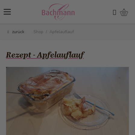
Direkt zum Inhalt
Ware
Suchen
zurück
Shop
/
Apfelauflauf
Rezept - Apfelauflauf