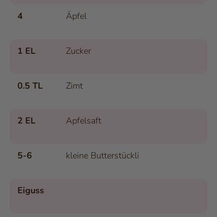
4
Äpfel
1 EL
Zucker
0.5 TL
Zimt
2 EL
Apfelsaft
5-6
kleine Butterstückli
Eiguss