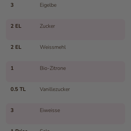
3
Eigelbe
2 EL
Zucker
2 EL
Weissmehl
1
Bio-Zitrone
0.5 TL
Vanillezucker
3
Eiweisse