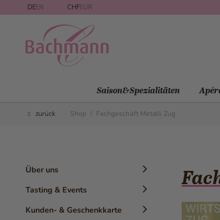
Direkt zum Inhalt
DE
EN
CHF
EUR
Saison&Spezialitäten
Apér
zurück
Shop
/
Fachgeschäft Metalli Zug
Über uns
Fach
Chronik
Tasting & Events
Geschichte
Konditor-Workshops
Kunden- & Geschenkkarte
Die Marke