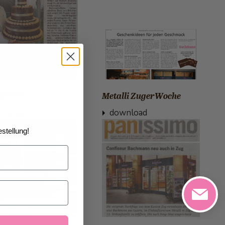
lli NZZ
Metalli ZugerWoche
wnload
download
stellung!