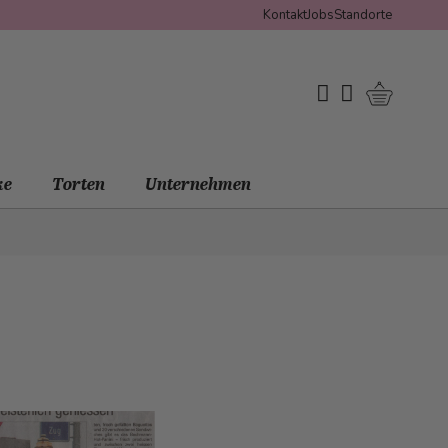
Kontakt
Jobs
Standorte
Warenko
My Wishlist
Mein Konto
ke
Torten
Unternehmen