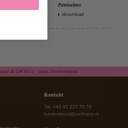
lli Zisch
Panissimo
wnload
download
rsand ab CHF 60.-
Gratis Geschenkkarte
n
Kontakt
Tel.: +41 41 227 70 70
kundendienst@confiserie.ch