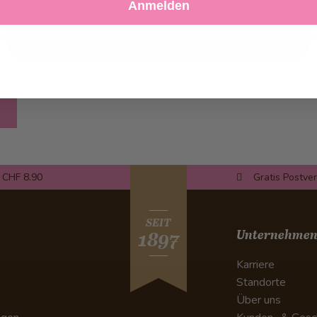
Anmelden
Ablehnen
Einstellungen anpassen
ex ZUG
NZZ Metalli
Metta
ad
download
do
 CHF 8.90
Gratis Postve
SEIT
Unternehme
1897
Karriere
Standorte
Über uns