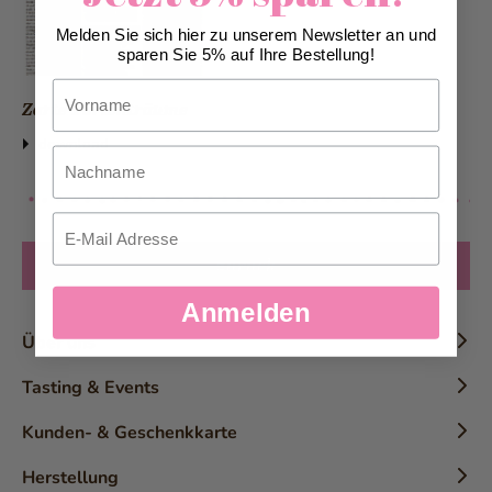
Melden Sie sich hier zu unserem Newsletter an und
sparen Sie 5% auf Ihre Bestellung!
Vorname
Zarte Tortenträume
download
Nachname
Email
zurück
Anmelden
Über uns
Chronik
Tasting & Events
Geschichte
Konditor-Workshops
Kunden- & Geschenkkarte
Die Marke
Tasting
Kundenkarten
Herstellung
Auszeichnungen