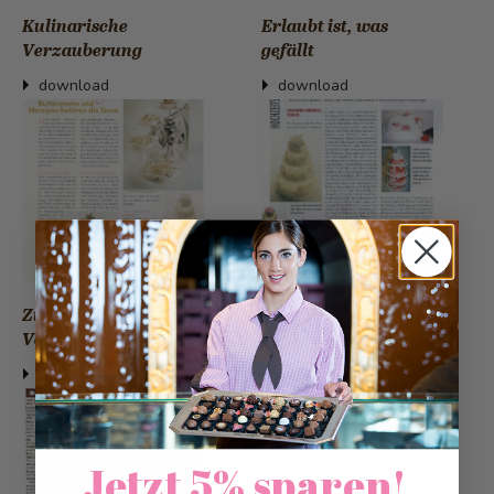
Kulinarische
Erlaubt ist, was
Verzauberung
gefällt
download
download
Zuckersüsse
Grenzenlose
Verführungen
Schlemmerlust
download
download
Jetzt 5% sparen!