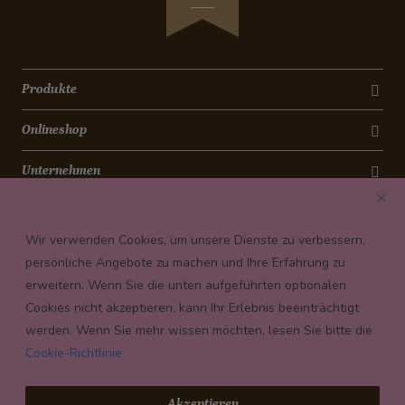
Cheesecake
Safranreis mit Gemüse
Bananen-Cookies
Avocado-Bruschetta mit Lachsrose
Torta Antica Roma
Bunter Wintersalat
Schokoladencrème
Produkte
Lachs mit Bohnensalat
Caramelköpfli
Lauch-Täschli mit Schinkenwürfeli
Onlineshop
Magenbrot
Pizza Calzone
Grittibänz
Quinoa-Thon-Salat
Unternehmen
Christstollen
Chili-Geisskäse auf Salatbeet
Kontakt
Spitzbuben
Curry-Bananen-Suppe
Wir verwenden Cookies, um unsere Dienste zu verbessern,
Mailänderli
Triangel-Apéro-Chüechli
Newsletter
persönliche Angebote zu machen und Ihre Erfahrung zu
Königskuchen
Ei im pikanten Gemüsebeet
erweitern. Wenn Sie die unten aufgeführten optionalen
Payment conditions
Schokolade-Rhabarber-Muffins
Spicy Bohnen-Dip
Cookies nicht akzeptieren, kann Ihr Erlebnis beeinträchtigt
Pfannkuchen mit Granatapfel
Dorsch im Rohschinkenmantel
werden. Wenn Sie mehr wissen möchten, lesen Sie bitte die
Apfelrosen
Cookie-Richtlinie
Grosis Brätchugeli an Morchelsauce
Panettone-Dessert im Glas
Kürbis mit Zwiebeln und Feta
Toast mit Schokoladefüllung
© 2026 Confiserie Bachmann, Luzern
Akzeptieren