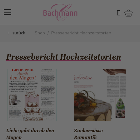
Direkt zum Inhalt
Ware
Suchen
zurück
Shop
/
Pressebericht Hochzeitstorten
Pressebericht Hochzeitstorten
Liebe geht durch den
Zuckersüsse
Magen
Romantik