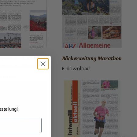
srunners Swiss City
Bäckerzeitung Marathon
thon Jubiläum
download
wnload
stellung!