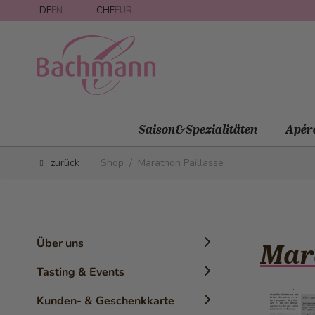
Direkt zum Inhalt
DE
EN
CHF
EUR
Saison&Spezialitäten
Apér
zurück
Shop
/
Marathon Paillasse
Über uns
Mara
Chronik
Tasting & Events
Geschichte
Konditor-Workshops
Kunden- & Geschenkkarte
Die Marke