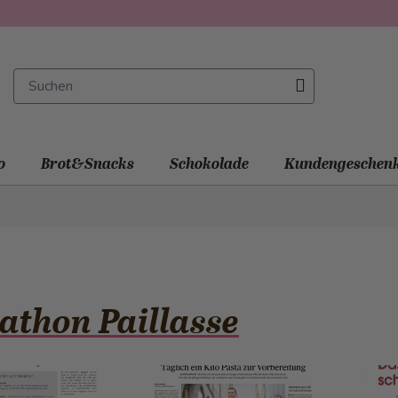
o
Brot&Snacks
Schokolade
Kundengeschen
thon Paillasse