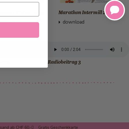
thon DBZ Feb. 2003
Marathon Intermill 2011
wnload
download
itrag 2
Radiobeitrag 3
rsand ab CHF 60.-
Gratis Geschenkkarte