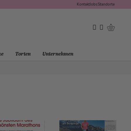
Kontakt
Jobs
Standorte
Warenko
My Wishlist
Mein Konto
ke
Torten
Unternehmen