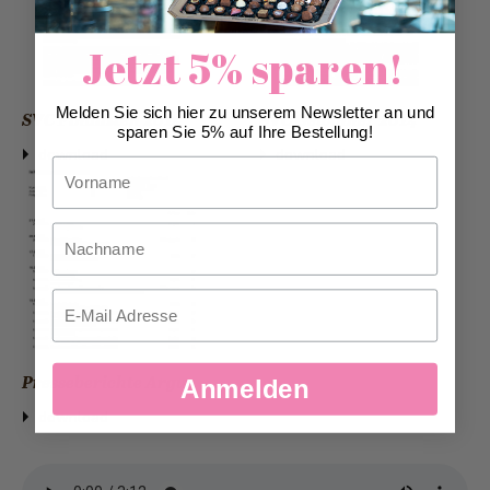
Jetzt 5% sparen!
Melden Sie sich hier zu unserem Newsletter an und
SVC Finalisten 2014
SVC Gewinner 2014
sparen Sie 5% auf Ihre Bestellung!
download
download
Vorname
Nachname
Email
Presseberichte Argus
Anmelden
download