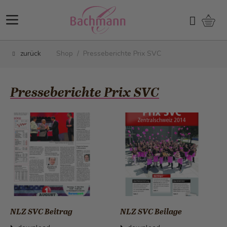
Direkt zum Inhalt
Ware
Suchen
zurück
Shop
/
Presseberichte Prix SVC
Presseberichte Prix SVC
NLZ SVC Beitrag
NLZ SVC Beilage