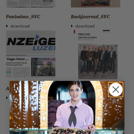
Panissimo_SVC
Backjournal_SVC
download
download
Anzeiger Luzern SVC
SVC Programmheft
2014
download
download