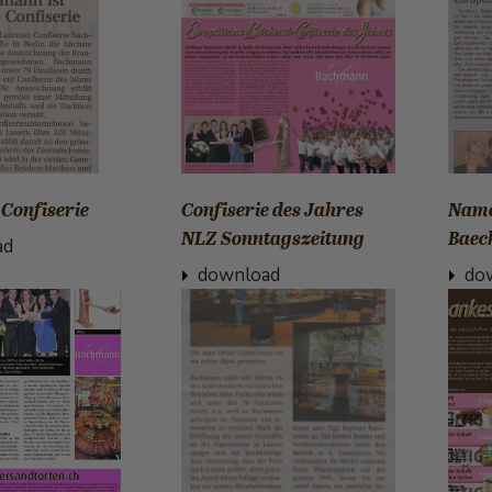
 Confiserie
Confiserie des Jahres
Name
NLZ Sonntagszeitung
Baec
ad
download
do