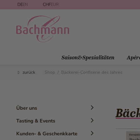
Direkt zum Inhalt
DE
EN
CHF
EUR
Saison&Spezialitäten
Apér
zurück
Shop
/
Bäckerei-Confiserie des Jahres
Über uns
Bäck
Chronik
Tasting & Events
Geschichte
Konditor-Workshops
Kunden- & Geschenkkarte
Die Marke