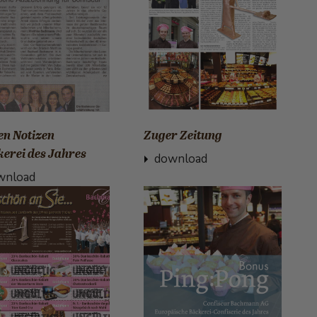
n Notizen
Zuger Zeitung
kerei des Jahres
download
wnload