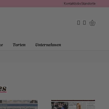
Kontakt
Jobs
Standorte
Warenko
My Wishlist
Mein Konto
ke
Torten
Unternehmen
es