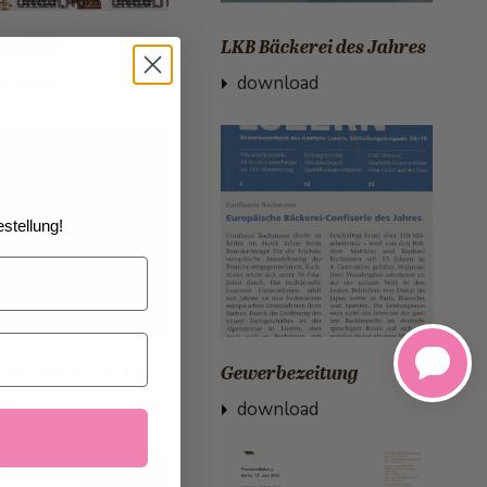
eschön
LKB Bäckerei des Jahres
wnload
download
stellung!
esso Bäckerei des
Gewerbezeitung
es
download
wnload