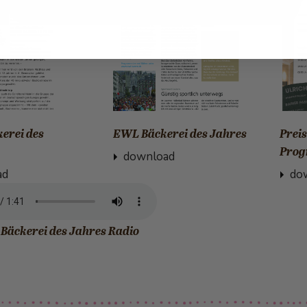
kerei des
EWL Bäckerei des Jahres
Prei
Pro
download
ad
do
 Bäckerei des Jahres Radio