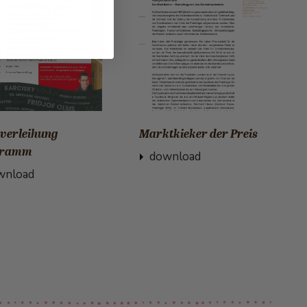
sverleihung
Marktkieker der Preis
gramm
download
wnload