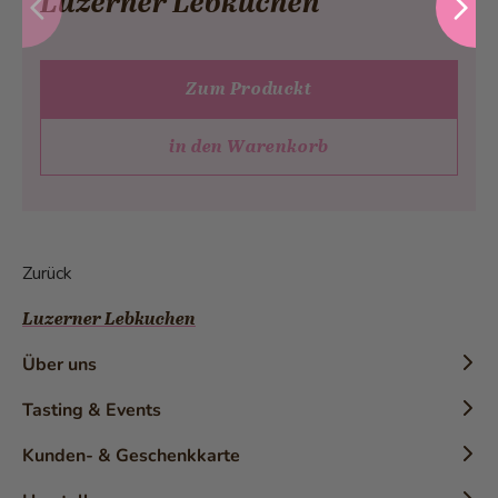
Luzerner Lebkuchen
Zum Produckt
in den Warenkorb
Zurück
Luzerner Lebkuchen
Über uns
Chronik
Tasting & Events
Geschichte
Konditor-Workshops
Kunden- & Geschenkkarte
Die Marke
Tasting
Kundenkarten