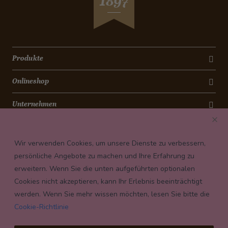
1897
Wie entsteht ein Schoggihase ?
Cheesecake
Bananen-Cookies
Torta Antica Roma
Schokoladencrème
Produkte
Caramelköpfli
Onlineshop
Magenbrot
Grittibänz
Unternehmen
Christstollen
Kontakt
Spitzbuben
Wir verwenden Cookies, um unsere Dienste zu verbessern,
Mailänderli
Newsletter
persönliche Angebote zu machen und Ihre Erfahrung zu
Königskuchen
erweitern. Wenn Sie die unten aufgeführten optionalen
Payment conditions
Schokolade-Rhabarber-Muffins
Cookies nicht akzeptieren, kann Ihr Erlebnis beeinträchtigt
Pfannkuchen mit Granatapfel
werden. Wenn Sie mehr wissen möchten, lesen Sie bitte die
Apfelrosen
Cookie-Richtlinie
Panettone-Dessert im Glas