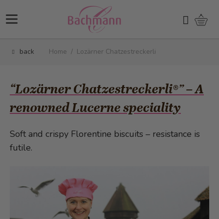
Skip to Content
Shopp
Search
back
Home
/
Lozärner Chatzestreckerli
“Lozärner Chatzestreckerli®” – A
renowned Lucerne speciality
Soft and crispy Florentine biscuits – resistance is
futile.