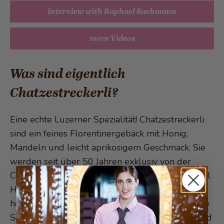
Interview with Raphael Bachmann
more Videos
Was sind eigentlich
Chatzestreckerli?
Eine echte Luzerner Spezialität! Chatzestreckerli
sind ein feines Florentinergebäck mit Honig,
Mandeln und leicht aprikosigem Geschmack. Sie
werden seit über 50 Jahren exklusiv von der
Confiserie Bachmann mit den besten Zutaten, viel
Hingabe und Handarbeit in der Stadt Luzern
hergestellt und sind seit 1982 eine eingetragene
Schutzmarke. Die Lozärner Chatze­streckerli® sind